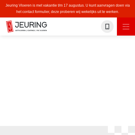
Jeuring Vloeren is met vakantie t/m 17 augustus. U kunt aanvragen doen via
het contact formulier, deze proberen wij wekelijks uit te werken.