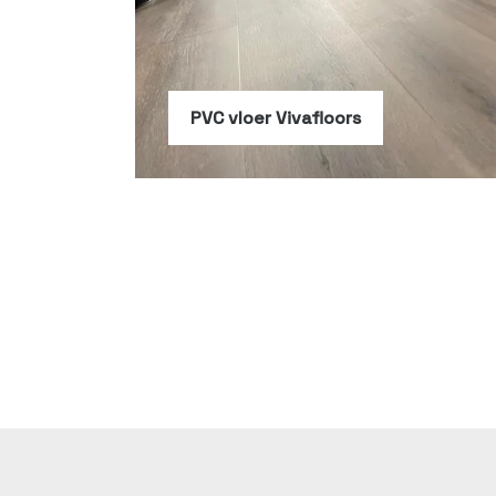
PVC vloer Vivafloors