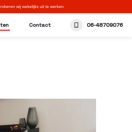
oberen wij wekelijks uit te werken.
cten
Contact
06-48709076