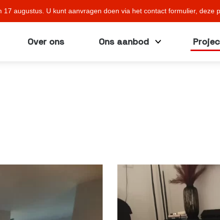
m 17 augustus. U kunt aanvragen doen via het contact formulier, deze pr
Over ons
Ons aanbod
Proje