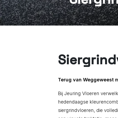
Siergrind
Terug van Weggeweest me
Bij Jeuring Vloeren verwel
hedendaagse kleurencombin
siergrindvloeren, die voll