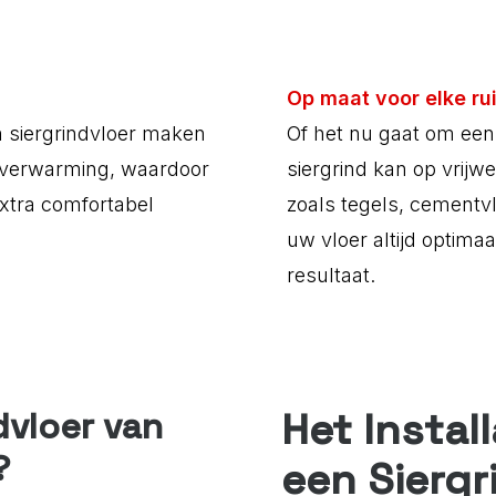
Op maat voor elke ru
 siergrindvloer maken
Of het nu gaat om een 
rverwarming, waardoor
siergrind kan op vrij
extra comfortabel
zoals tegels, cementv
uw vloer altijd optima
resultaat.
Het Instal
dvloer van
?
een Siergr