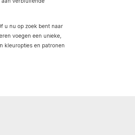
a aan verbluffende
Of u nu op zoek bent naar
oeren voegen een unieke,
an kleuropties en patronen