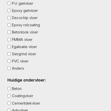
P.U. gietvloer
Epoxy gietvloer
Decochip vloer
Epoxy rolcoating
Betonlook vloer
PMMA vloer
Egalisatie vloer
Siergrind vloer
PVC vloer
Anders
Huidige ondervloer:
Beton
Coatingvloer
Cementdekvloer
Anhydriet